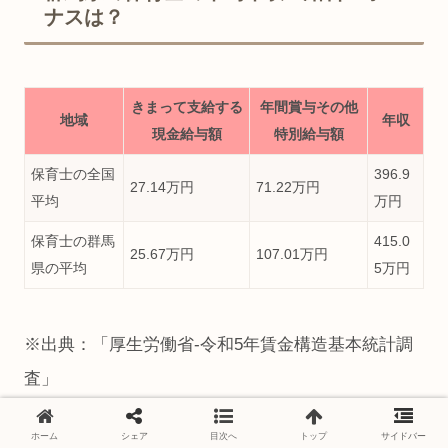
ナスは？
きまって支給する
年間賞与その他
地域
年収
現金給与額
特別給与額
保育士の全国
396.9
27.14万円
71.22万円
平均
万円
保育士の群馬
415.0
25.67万円
107.01万円
県の平均
5万円
※出典：「厚生労働省-令和5年賃金構造基本統計調
査」
https://www.mhlw.go.jp/toukei/itiran/roudou/chingin/ko
ホーム
シェア
目次へ
トップ
サイドバー
uzou/z2023/index.html