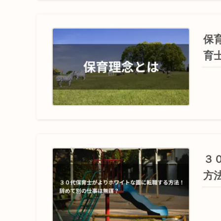
保
育
３
方