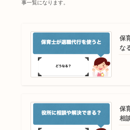
事一覧になります。
保
な
保
相