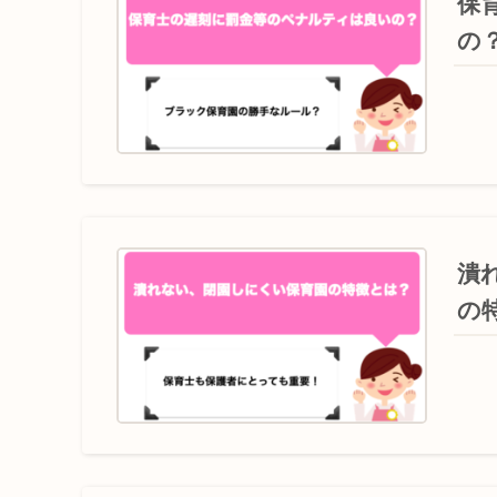
保
の
潰
の