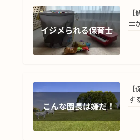
【
士
【
す