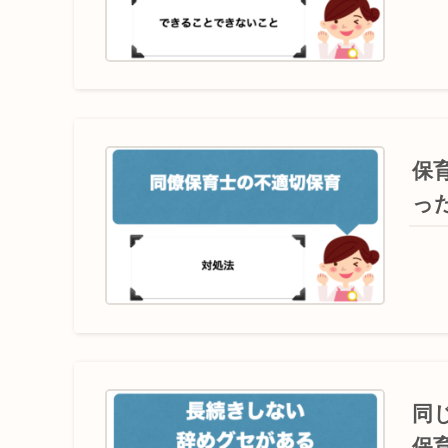
保
っ
同
保