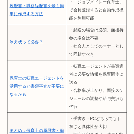
・「ジョブメドレー保育士」
履歴書・職務経歴書を最も簡
で会員登録すると自動作成機
単に作成する方法
能を利用可能
・郵送の場合は必須、面接持
参の場合は不要
添え状って必要？
・社会人としてのマナーとし
て同封すべき
・転職エージェントが書類選
考に必要な情報を保育園側に
保育士の転職エージェントを
送る
活用すると書類審査が不要に
・合格率が上がり、面接スケ
なるかも
ジュールの調整や給与交渉も
代行
・手書き・PCどちらでも丁
寧さと具体性が大切
まとめ：保育士の履歴書・職