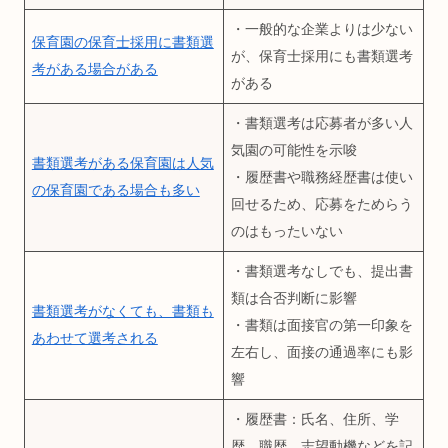
・一般的な企業よりは少ない
保育園の保育士採用に書類選
が、保育士採用にも書類選考
考がある場合がある
がある
・書類選考は応募者が多い人
気園の可能性を示唆
書類選考がある保育園は人気
・履歴書や職務経歴書は使い
の保育園である場合も多い
回せるため、応募をためらう
のはもったいない
・書類選考なしでも、提出書
類は合否判断に影響
書類選考がなくても、書類も
・書類は面接官の第一印象を
あわせて選考される
左右し、面接の通過率にも影
響
・履歴書：氏名、住所、学
歴、職歴、志望動機などを記