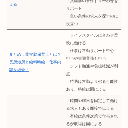
・入職前の条件すり合わせを
える
サポート
・良い条件の求人を探すのに
役立つ
・ライフスタイルに合わせ柔
軟に働ける
・仕事は常勤サポート中心、
まとめ：非常勤保育士とは？
担当や書類業務も担当
長所短所と給料時給・仕事内
・シフト融通や負担軽減が利
容を紹介！
点
・待遇は常勤より劣る可能性
あり、時給は園による
・時間や曜日を固定して働け
る求人もあり面接で伝える
・有給は条件次第で付与され
るが取得は園による