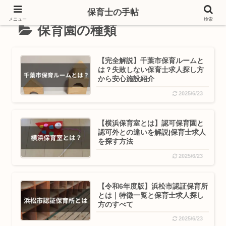
保育士の手帖
メニュー
検索
保育園の種類
【完全解説】千葉市保育ルームと
は？失敗しない保育士求人探し方
から安心施設紹介
2025/6/23
【横浜保育室とは】認可保育園と
認可外との違いを解説|保育士求人
を探す方法
2025/6/23
【令和6年度版】浜松市認証保育所
とは｜特徴一覧と保育士求人探し
方のすべて
2025/6/23