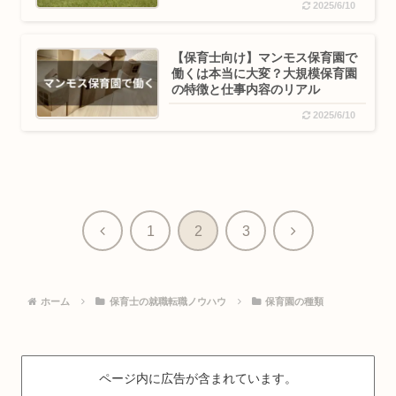
2025/6/10
【保育士向け】マンモス保育園で
働くは本当に大変？大規模保育園
の特徴と仕事内容のリアル
2025/6/10
前
次
1
2
3
へ
へ
ホーム
保育士の就職転職ノウハウ
保育園の種類
ページ内に広告が含まれています。