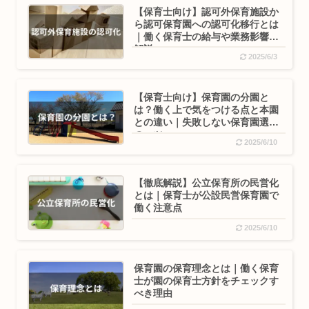
【保育士向け】認可外保育施設か
ら認可保育園への認可化移行とは
｜働く保育士の給与や業務影響を
解説
2025/6/3
【保育士向け】保育園の分園と
は？働く上で気をつける点と本園
との違い｜失敗しない保育園選び
のコツ
2025/6/10
【徹底解説】公立保育所の民営化
とは｜保育士が公設民営保育園で
働く注意点
2025/6/10
保育園の保育理念とは｜働く保育
士が園の保育士方針をチェックす
べき理由