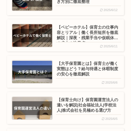
き方別に徹底整理
2025/6/12
【ベビーホテル】保育士の仕事内
容とリアル｜働く長所短所を徹底
解説｜深夜・残業手当や仮眠休憩
の求人の注意点
2025/6/11
【大手保育園とは】保育士が働く
実態はどう？給与待遇と休暇制度
の安心を徹底解説
2025/6/6
【保育士向け】保育園運営法人の
違いを解説|社会福祉法人|学校法
人|株式会社を見極める選び方
2025/6/5