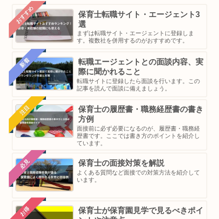
おすすめ
保育士転職サイト・エージェント3
選
まずは転職サイト・エージェントに登録しま
す。複数社を併用するのがおすすめです。
新着
転職エージェントとの面談内容、実
際に聞かれること
転職サイトに登録したら面談を行います。この
記事を読んで面談に備えましょう。
注目
保育士の履歴書・職務経歴書の書き
方例
面接前に必ず必要になるのが、履歴書・職務経
歴書です。ここでは書き方のポイントを紹介し
ています。
必見
保育士の面接対策を解説
よくある質問など面接での対策方法を紹介して
います。
お得
保育士が保育園見学で見るべきポイ